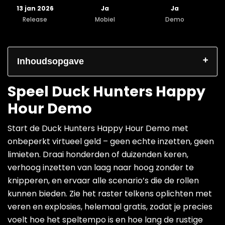
ongeveer 1 uur geleden
13 jan 2026
Ja
Ja
Release
Mobiel
Demo
Inhoudsopgave
Speel Duck Hunters Happy
Speel Duck Hunters Happy Hour Demo
Hour Demo
Over de Slot
Wat is nieuw in Duck Hunters: Happy
Start de Duck Hunters Happy Hour Demo met
Hour
onbeperkt virtueel geld – geen echte inzetten, geen
Spelfeatures
limieten. Draai honderden of duizenden keren,
verhoog inzetten van laag naar hoog zonder te
Scatter Wins
knipperen, en ervaar alle scenario’s die de rollen
Wilds
kunnen bieden. Zie het raster telkens oplichten met
Bomb
veren en explosies, helemaal gratis, zodat je precies
voelt hoe het speltempo is en hoe lang de rustige
Duck Hunt Spins