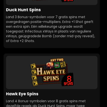
Duck Hunt Spins
Land 3 Bonus-symbolen voor 7 gratis spins met
overgedragen positie-multipliers. Extra +1 Shot geeft
een extra spin. Eén willekeurige upgrade wordt
toegepast: Infectious xWays in plaats van reguliere
xWays, geüpgradede Bomb (zonder mid-pay reveal),
of Extra +2 Shots.
Hawk Eye Spins
Land 4 Bonus-symbolen voor 8 gratis spins met
dezelfde regels als Duck Hunt Spins, maar twee