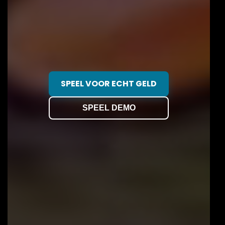
SPEEL VOOR ECHT GELD
SPEEL DEMO