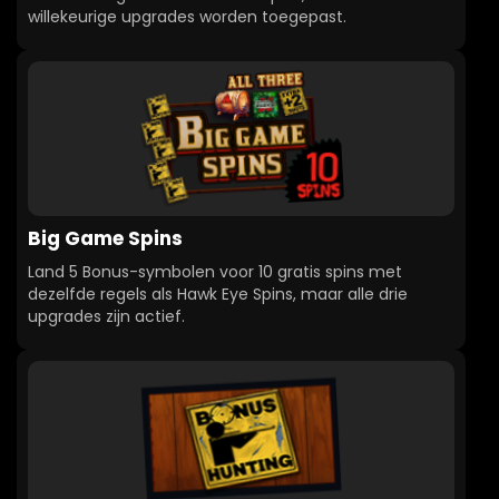
willekeurige upgrades worden toegepast.
Big Game Spins
Land 5 Bonus-symbolen voor 10 gratis spins met
dezelfde regels als Hawk Eye Spins, maar alle drie
upgrades zijn actief.