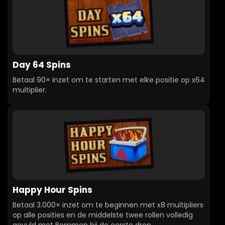
Day 64 Spins
Betaal 90× inzet om te starten met elke positie op x64
multiplier.
Happy Hour Spins
Betaal 3.000× inzet om te beginnen met x8 multipliers
op alle posities en de middelste twee rollen volledig
gevuld met Bommen bij de eerste drop.