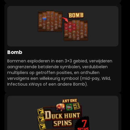
Bomb
Bommen exploderen in een 3×3 gebied, verwijderen
aangrenzende betalende symbolen, verdubbelen
multipliers op getroffen posities, en onthullen
vervolgens een willekeurig symbool (mid-pay, Wild,
Infectious xWays of een andere Bomb).