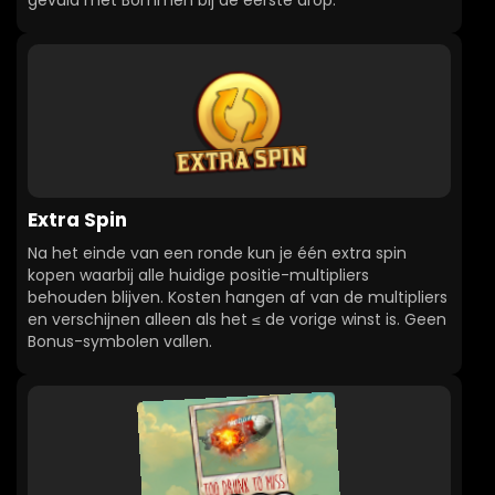
Extra Spin
Na het einde van een ronde kun je één extra spin
kopen waarbij alle huidige positie-multipliers
behouden blijven. Kosten hangen af van de multipliers
en verschijnen alleen als het ≤ de vorige winst is. Geen
Bonus-symbolen vallen.