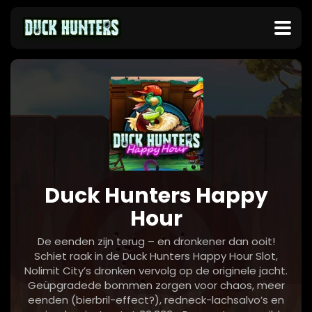
Duck Hunters Happy
Hour
De eenden zijn terug – en dronkener dan ooit!
Schiet raak in de Duck Hunters Happy Hour Slot,
Nolimit City’s dronken vervolg op de originele jacht.
Geüpgradede bommen zorgen voor chaos, meer
eenden (bierbril-effect?), redneck-lachsalvo’s en