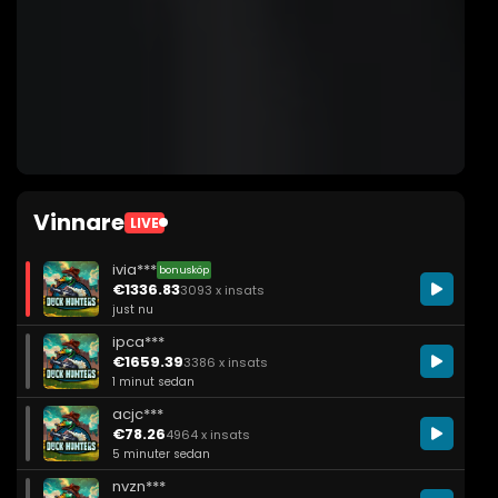
Vinnare
LIVE
ivia***
bonusköp
€1336.83
3093 x insats
just nu
ipca***
€1659.39
3386 x insats
1 minut sedan
acjc***
€78.26
4964 x insats
5 minuter sedan
nvzn***