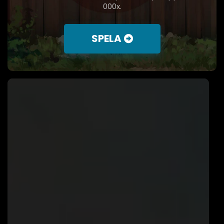
000x.
SPELA