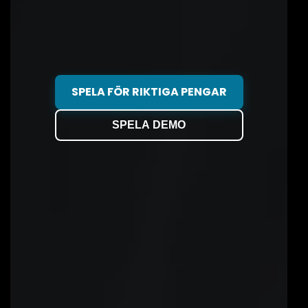
SPELA FÖR RIKTIGA PENGAR
SPELA DEMO