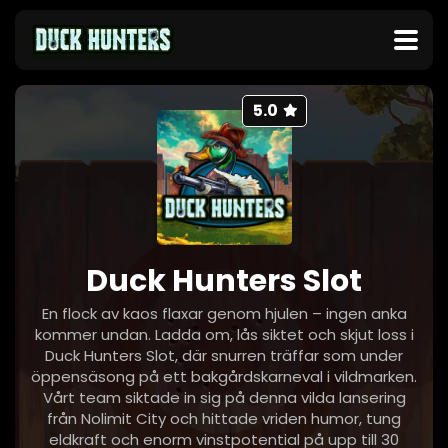
5.0
Duck Hunters Slot
En flock av kaos flaxar genom hjulen – ingen anka
kommer undan. Ladda om, lås siktet och skjut loss i
Duck Hunters Slot, där snurren träffar som under
öppensäsong på ett bakgårdskarneval i vildmarken.
Vårt team siktade in sig på denna vilda lansering
från Nolimit City och hittade vriden humor, tung
eldkraft och enorm vinstpotential på upp till 30