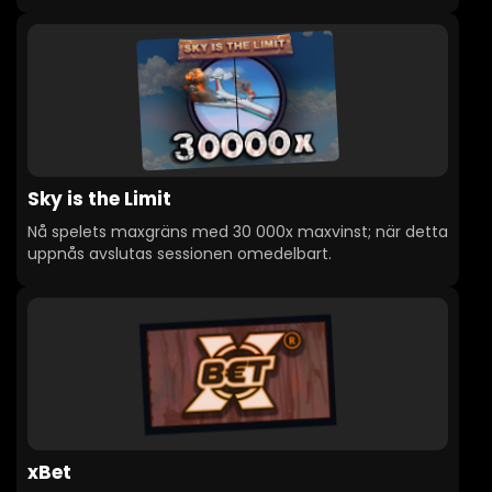
Sky is the Limit
Nå spelets maxgräns med 30 000x maxvinst; när detta
uppnås avslutas sessionen omedelbart.
xBet