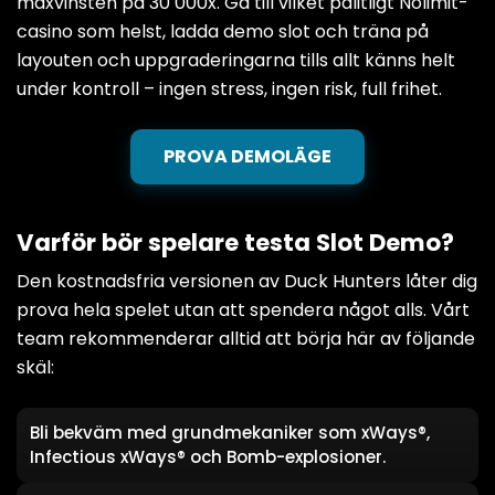
maxvinsten på 30 000x. Gå till vilket pålitligt Nolimit-
Hunters
casino som helst, ladda demo slot och träna på
layouten och uppgraderingarna tills allt känns helt
Om Nolimit City Leverantör
under kontroll – ingen stress, ingen risk, full frihet.
Duck Hunters Slot-recensioner från Spelare
& Experter
PROVA DEMOLÄGE
Vårt omdöme
För- & Nackdelar
Varför bör spelare testa Slot Demo?
Fördelar
Den kostnadsfria versionen av Duck Hunters låter dig
Nackdelar
prova hela spelet utan att spendera något alls. Vårt
FAQ
team rekommenderar alltid att börja här av följande
skäl:
Bli bekväm med grundmekaniker som xWays®,
Infectious xWays® och Bomb-explosioner.